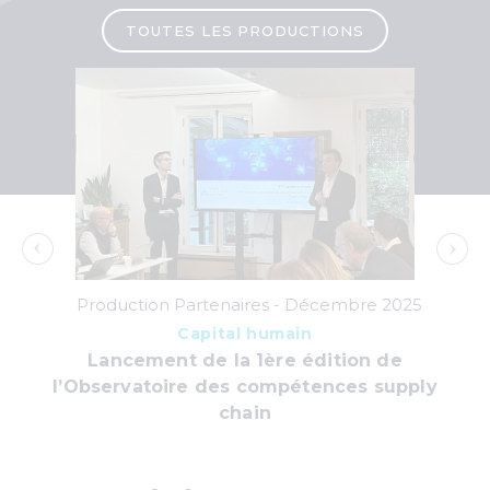
TOUTES LES PRODUCTIONS
Production Partenaires -
Décembre 2025
Capital humain
la
Lancement de la 1ère édition de
S&
s
l’Observatoire des compétences supply
chain