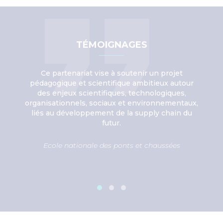
TÉMOIGNAGES
par
Ce partenariat vise à soutenir un projet
A t
ine
pédagogique et scientifique ambitieux autour
éch
t de
des enjeux scientifiques, technologiques,
exp
s un
organisationnels, sociaux et environnementaux,
la 
re
liés au développement de la supply chain du
so
e
futur.
n
es
Ecole nationale des ponts et chaussées