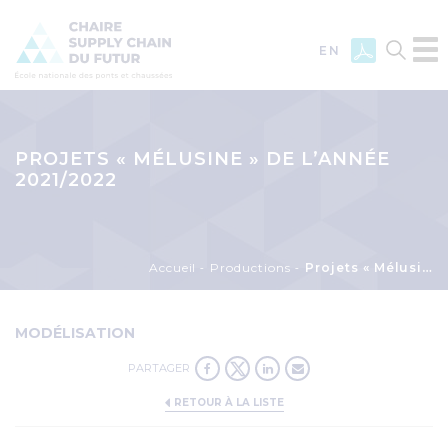
EN
Aller
au
contenu
PROJETS « MÉLUSINE » DE L’ANNÉE
principal
2021/2022
Fil
Accueil
Productions
Projets « Mélusine » de l’année 2021/2022
d'Ariane
MODÉLISATION
PARTAGER
RETOUR À LA LISTE