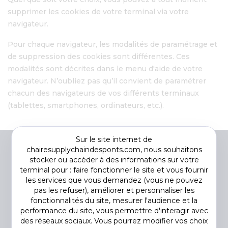
supprimer les cookies de votre terminal via votre
navigateur.
Pour chaque navigateur, les modalités de paramétrage et
de suppression des cookies sont différentes. Ces
modalités sont décrites dans le menu d'aide de votre
navigateur. N’oubliez pas qu’il convient de paramétrer
chacun des navigateurs de vos différents terminaux
(tablettes, smartphones, ordinateurs, etc.).
Sur le site internet de
chairesupplychaindesponts.com, nous souhaitons
stocker ou accéder à des informations sur votre
terminal pour : faire fonctionner le site et vous fournir
les services que vous demandez (vous ne pouvez
pas les refuser), améliorer et personnaliser les
fonctionnalités du site, mesurer l'audience et la
performance du site, vous permettre d'interagir avec
des réseaux sociaux. Vous pourrez modifier vos choix
Footer
COOKIES