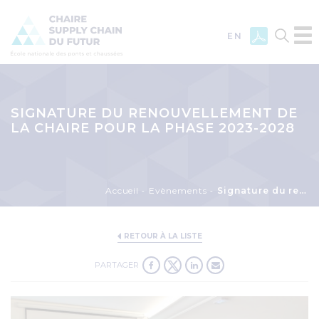
EN
Aller
au
contenu
SIGNATURE DU RENOUVELLEMENT DE
principal
LA CHAIRE POUR LA PHASE 2023-2028
Fil
Accueil
Evènements
Signature du renouvellement de la Chaire pour la Phase 2023-2028
d'Ariane
RETOUR À LA LISTE
PARTAGER