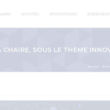
n
CHAIRE
ACTIVITÉS
PRODUCTIONS
ÉVÈNEMENT
gation
LA CHAIRE, SOUS LE THÈME INN
Accueil
Evè