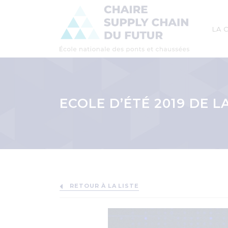
Mai
LA 
navi
Aller
au
contenu
ECOLE D’ÉTÉ 2019 DE 
principal
Fil
d'Ariane
RETOUR À LA LISTE