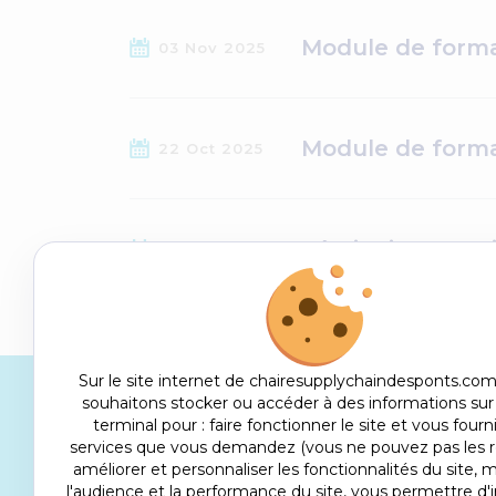
Module de forma
03 Nov 2025
Module de forma
22 Oct 2025
Séminaire #6 : R
12 Mar 2025
Sur le site internet de chairesupplychaindesponts.com
souhaitons stocker ou accéder à des informations sur
terminal pour : faire fonctionner le site et vous fourni
Suivez toute l'actualité de la 
services que vous demandez (vous ne pouvez pas les re
presse
améliorer et personnaliser les fonctionnalités du site, 
l'audience et la performance du site, vous permettre d'i