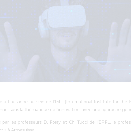
ée à Lausanne au sein de l’IML (International Institute for th
ne, sous la thématique de l’innovation, avec une approche généra
par les professeurs D. Foray et Ch. Tucci de l’EPFL, le profess
t » à Armasuisse.